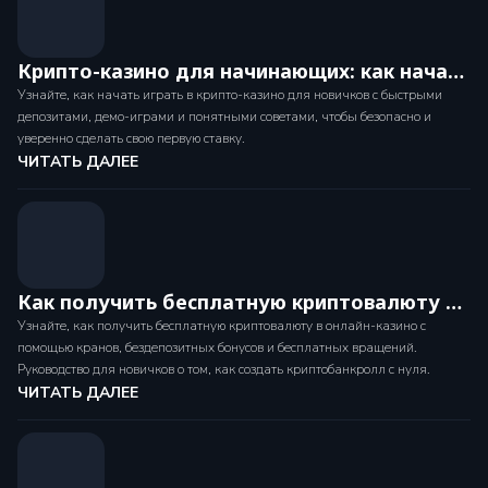
Крипто-казино для начинающих: как начать, оставаться в безопасности и выигрывать с умом в 2026 году
Узнайте, как начать играть в крипто-казино для новичков с быстрыми
депозитами, демо-играми и понятными советами, чтобы безопасно и
уверенно сделать свою первую ставку.
ЧИТАТЬ ДАЛЕЕ
Как получить бесплатную криптовалюту в казино: руководство для новичков по бонусам и кранам
Узнайте, как получить бесплатную криптовалюту в онлайн-казино с
помощью кранов, бездепозитных бонусов и бесплатных вращений.
Руководство для новичков о том, как создать криптобанкролл с нуля.
ЧИТАТЬ ДАЛЕЕ