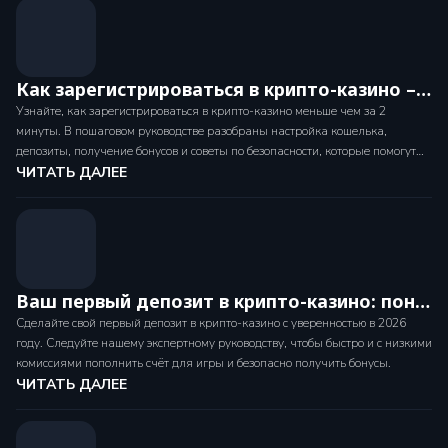
Как зарегистрироваться в крипто-казино – Быстрое руководство по регистрации на 2026 год
Узнайте, как зарегистрироваться в крипто-казино меньше чем за 2
минуты. В пошаговом руководстве разобраны настройка кошелька,
депозиты, получение бонусов и советы по безопасности, которые помогут
избежать дорогостоящих ошибок.
ЧИТАТЬ ДАЛЕЕ
Ваш первый депозит в крипто-казино: понятное пошаговое руководство по пополнению, игре и выводу средств в 2026 году
Сделайте свой первый депозит в крипто-казино с уверенностью в 2026
году. Следуйте нашему экспертному руководству, чтобы быстро и с низкими
комиссиями пополнить счёт для игры и безопасно получить бонусы.
ЧИТАТЬ ДАЛЕЕ