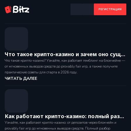
РЕГИСТРАЦИЯ
Что такое крипто-казино и зачем оно существует
Что такое крипто-казино? Узнайте, как работает гемблинг на блокчейне —
от мгновенных выводов средств до provably fair игр, а также получите
практические советы для старта в 2026 году.
ЧИТАТЬ ДАЛЕЕ
Как работают крипто-казино: полный разбор
Узнайте, как работают крипто-казино: от депозитов через блокчейн и
provably fair игр до мгновенных выводов средств. Полный разбор