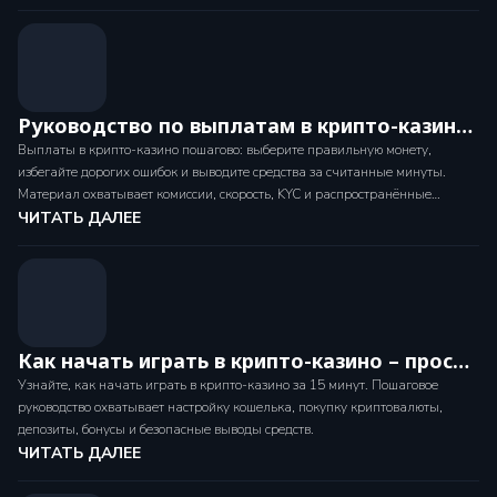
Руководство по выплатам в крипто-казино: как на самом деле работают выводы средств в 2026 году
Выплаты в крипто-казино пошагово: выберите правильную монету,
избегайте дорогих ошибок и выводите средства за считанные минуты.
Материал охватывает комиссии, скорость, KYC и распространённые
проблемы.
ЧИТАТЬ ДАЛЕЕ
Как начать играть в крипто-казино – простой гайд для новичков без лишней болтовни
Узнайте, как начать играть в крипто-казино за 15 минут. Пошаговое
руководство охватывает настройку кошелька, покупку криптовалюты,
депозиты, бонусы и безопасные выводы средств.
ЧИТАТЬ ДАЛЕЕ