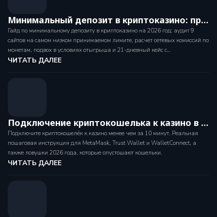
Минимальный депозит в криптоказино: простое объяснение
Гайд по минимальному депозиту в криптоказино на 2026 год: аудит 9
сайтов на самом низком принимаемом лимите, расчет сетевых комиссий по
монетам, подвох в условиях отыгрыша и 21-дневный кейс с
микробанкроллом.
ЧИТАТЬ ДАЛЕЕ
Подключение криптокошелька к казино в 2026 году
Подключите криптокошелёк к казино менее чем за 10 минут. Реальная
пошаговая инструкция для MetaMask, Trust Wallet и WalletConnect, а
также ловушки 2026 года, которые опустошают кошельки.
ЧИТАТЬ ДАЛЕЕ