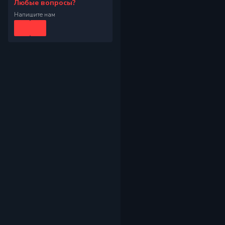
Любые вопросы?
Напишите нам
MMA