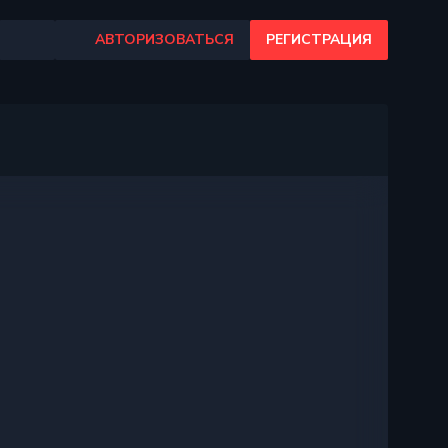
АВТОРИЗОВАТЬСЯ
РЕГИСТРАЦИЯ