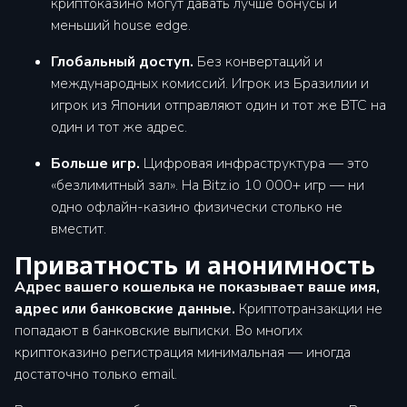
криптоказино могут давать лучше бонусы и
меньший house edge.
Глобальный доступ.
Без конвертаций и
международных комиссий. Игрок из Бразилии и
игрок из Японии отправляют один и тот же BTC на
один и тот же адрес.
Больше игр.
Цифровая инфраструктура — это
«безлимитный зал». На Bitz.io 10 000+ игр — ни
одно офлайн-казино физически столько не
вместит.
Приватность и анонимность
Адрес вашего кошелька не показывает ваше имя,
адрес или банковские данные.
Криптотранзакции не
попадают в банковские выписки. Во многих
криптоказино регистрация минимальная — иногда
достаточно только email.