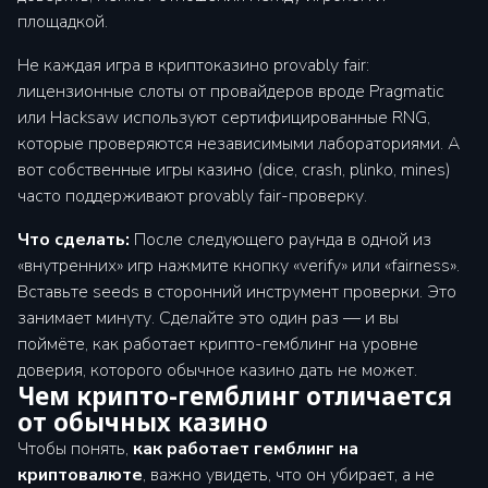
площадкой.
Не каждая игра в криптоказино provably fair:
лицензионные слоты от провайдеров вроде Pragmatic
или Hacksaw используют сертифицированные RNG,
которые проверяются независимыми лабораториями. А
вот собственные игры казино (dice, crash, plinko, mines)
часто поддерживают provably fair-проверку.
Что сделать:
После следующего раунда в одной из
«внутренних» игр нажмите кнопку «verify» или «fairness».
Вставьте seeds в сторонний инструмент проверки. Это
занимает минуту. Сделайте это один раз — и вы
поймёте, как работает крипто-гемблинг на уровне
доверия, которого обычное казино дать не может.
Чем крипто-гемблинг отличается
от обычных казино
Чтобы понять,
как работает гемблинг на
криптовалюте
, важно увидеть, что он убирает, а не