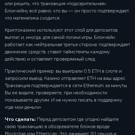
или решить, что транзакция «подозрительная».
Блокчейну всё равно, кто вы — он просто подтверждает,
что математика сходится.
Криптоказино используют этот слой для депозитов,
выплат и, иногда, для самой логики игры. Блокчейн
работает как нейтральная третья сторона: подтверждает
движение средств, ставит таймстемпы каждому
действию и оставляет проверяемый след.
Практический пример: вы выиграли 0.5 ETH в слоте и
запросили вывод. Казино отправляет ETH на ваш адрес.
Транзакция подтверждается в сети Ethereum за минуты.
Вы её видите, проверяете, при необходимости
показываете другим. И не нужно писать в поддержку
«где мои деньги».
Что сделать:
Перед депозитом где угодно найдите
свою транзакцию в обозревателе блоков вроде
Blockchair или Etherscan. Это занимает 30 секунд и