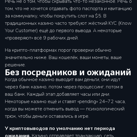
Речь не о том, чтобы скрывать что-то незаконное. Речь о
том, что не хочется отдавать фото паспорта и квитанцию
за коммуналку, чтобы покрутить слот на $5. В
традиционных казино часто требуют жёсткий KYC (Know
Your Customer) ещё до первого вывода. А некоторые
«проверяют» всё 9 рабочих дней.
На крипто-платформах порог проверки обычно
значительно ниже. Ваш кошелёк, ваши монеты, ваше
решение.
Без посредников и ожиданий
Когда обычное казино выводит вам деньги, они идут
через банк казино, потом через процессинг, потом в
ваш банк. Каждый этап добавляет часы или дни.
Некоторые казино ещё и ставят «pending» 24–72 часа,
когда вы можете отменить вывод — психологический
трюк, чтобы деньги оставались в игре.
У криптовыводов по умолчанию нет периода
ожидания.
Казино отправляет транзакцию, сеть