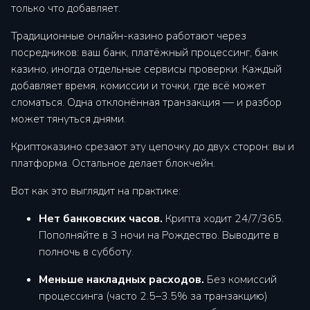
только что добавляет.
Традиционные онлайн-казино работают через
посредников: ваш банк, платёжный процессинг, банк
казино, иногда отдельные сервисы проверки. Каждый
добавляет время, комиссии и точки, где всё может
сломаться. Одна отклонённая транзакция — и разбор
может тянуться днями.
Криптоказино срезают эту цепочку до двух сторон: вы и
платформа. Остальное делает блокчейн.
Вот как это выглядит на практике:
Нет банковских часов.
Крипта ходит 24/7/365.
Пополняйте в 3 ночи на Рождество. Выводите в
полночь в субботу.
Меньше накладных расходов.
Без комиссий
процессинга (часто 2.5–3.5% за транзакцию)