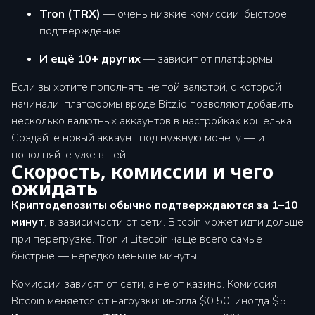
Tron (TRX)
— очень низкие комиссии, быстрое
подтверждение
И ещё 10+ других
— зависит от платформы
Если вы хотите пополнять не той валютой, с которой
начинали, платформы вроде Bitz.io позволяют добавить
несколько валютных аккаунтов в настройках кошелька.
Создайте новый аккаунт под нужную монету — и
пополняйте уже в ней.
Скорость, комиссии и чего
ожидать
Криптодепозиты обычно подтверждаются за 1–10
минут
, в зависимости от сети. Bitcoin может идти дольше
при перегрузке. Tron и Litecoin чаще всего самые
быстрые — нередко меньше минуты.
Комиссии зависят от сети, а не от казино. Комиссия
Bitcoin меняется от нагрузки: иногда $0.50, иногда $5.