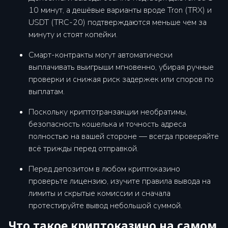
10 минут, а дешёвые варианты вроде Tron (TRX) и
USDT (TRC-20) подтверждаются меньше чем за
минуту и стоят копейки.
Смарт-контракты могут автоматически
выплачивать выигрыши мгновенно, убирая ручные
проверки и снижая риск задержек или споров по
выплатам.
Поскольку криптотранзакции необратимы,
безопасность кошелька и точность адреса
полностью на вашей стороне — всегда проверяйте
всё трижды перед отправкой.
Перед депозитом в любом криптоказино
проверьте лицензию, изучите правила вывода на
лимиты и скрытые комиссии и сначала
протестируйте вывод небольшой суммой.
Что такое криптоказино на самом