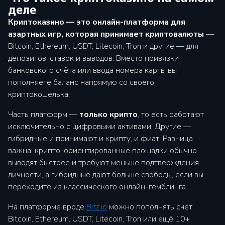
деле
Криптоказино — это онлайн-платформа для
азартных игр, которая принимает криптовалюты
—
Bitcoin, Ethereum, USDT, Litecoin, Tron и другие — для
депозитов, ставок и выводов. Вместо привязки
банковского счёта или ввода номера карты вы
пополняете баланс напрямую со своего
криптокошелька.
Часть платформ —
только крипто
, то есть работают
исключительно с цифровыми активами. Другие —
гибридные и принимают и крипту, и фиат. Разница
важна: крипто-ориентированные площадки обычно
выводят быстрее и требуют меньше подтверждения
личности, а гибридные дают больше свободы, если вы
переходите из классического онлайн-гемблинга.
На платформе вроде
Bitz.io
можно пополнять счёт
Bitcoin, Ethereum, USDT, Litecoin, Tron или ещё 10+