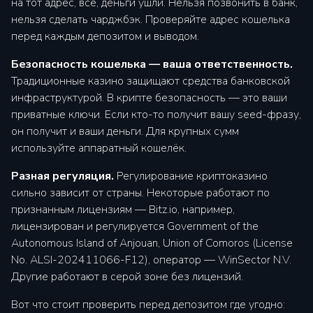
на тот адрес, всё, деньги ушли. Нельзя позвонить в банк,
нельзя сделать чарджбэк. Проверяйте адрес кошелька
перед каждым депозитом и выводом.
Безопасность кошелька — ваша ответственность.
Традиционные казино защищают средства банковской
инфраструктурой. В крипте безопасность — это ваши
приватные ключи. Если кто-то получит вашу seed-фразу,
он получит и ваши деньги. Для крупных сумм
используйте аппаратный кошелёк.
Разная регуляция.
Регулирование криптоказино
сильно зависит от страны. Некоторые работают по
признанным лицензиям — Bitz.io, например,
лицензирован и регулируется Government of the
Autonomous Island of Anjouan, Union of Comoros (License
No. ALSI-202411066-F12), оператор — WinSector N.V.
Другие работают в серой зоне без лицензий.
Вот что стоит проверить перед депозитом где угодно: