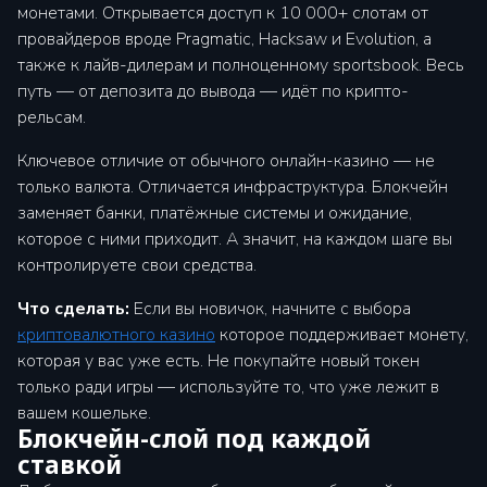
монетами. Открывается доступ к 10 000+ слотам от
провайдеров вроде Pragmatic, Hacksaw и Evolution, а
также к лайв-дилерам и полноценному sportsbook. Весь
путь — от депозита до вывода — идёт по крипто-
рельсам.
Ключевое отличие от обычного онлайн-казино — не
только валюта. Отличается инфраструктура. Блокчейн
заменяет банки, платёжные системы и ожидание,
которое с ними приходит. А значит, на каждом шаге вы
контролируете свои средства.
Что сделать:
Если вы новичок, начните с выбора
криптовалютного казино
которое поддерживает монету,
которая у вас уже есть. Не покупайте новый токен
только ради игры — используйте то, что уже лежит в
вашем кошельке.
Блокчейн-слой под каждой
ставкой