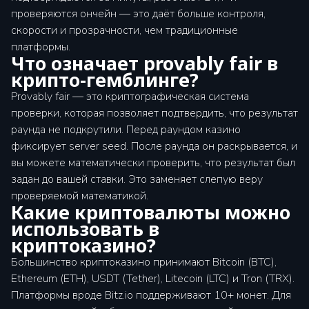
проверяются ончейн — это даёт больше контроля,
скорости и прозрачности, чем традиционные
платформы.
Что означает provably fair в
крипто-гемблинге?
Provably fair — это криптографическая система
проверки, которая позволяет подтвердить, что результат
раунда не подкрутили. Перед раундом казино
фиксирует server seed. После раунда он раскрывается, и
вы можете математически проверить, что результат был
задан до вашей ставки. Это заменяет слепую веру
проверяемой математикой.
Какие криптовалюты можно
использовать в
криптоказино?
Большинство криптоказино принимают Bitcoin (BTC),
Ethereum (ETH), USDT (Tether), Litecoin (LTC) и Tron (TRX).
Платформы вроде Bitz.io поддерживают 10+ монет. Для