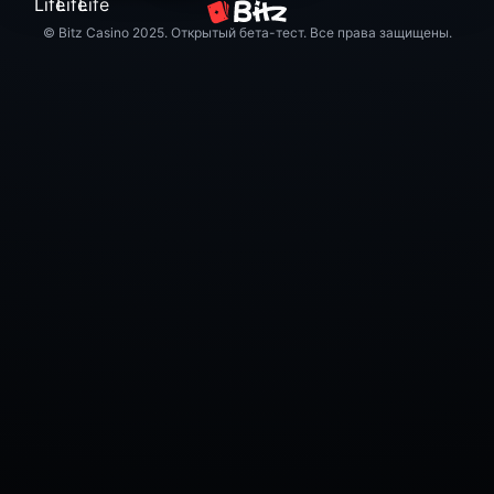
и мгновенно получайте их на свой счёт в Bitz Casino
сразу после регистрации, без вейджера. Такой кран для
© Bitz Casino 2025. Открытый бета-тест. Все права защищены.
биткоина подойдёт тем, кто хочет быстро и безопасно
попробовать крипто-функции Bitz.io без лишних
условий. Биткоин-кран Битц работает стабильно, даёт
прозрачные начисления и обеспечивает комфортный
вход в экосистему Bitz.
Испытайте азарт, играя в онлайн-слоты, не выходя из собственного дома. С нашим
огромным выбором игровых автоматов с потрясающей графикой и интригой.
ИГРЫ