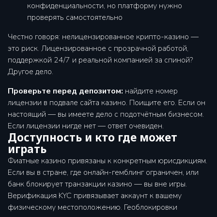
конфиденциальности, но платформу нужно
проверять самостоятельно
Честно говоря: нелицензированное крипто-казино —
это риск. Лицензированное с прозрачной работой,
поддержкой 24/7 и реальной компанией за спиной?
Другое дело.
Проверьте перед депозитом:
найдите номер
лицензии в подвале сайта казино. Поищите его. Если он
настоящий — вы имеете дело с подотчётным бизнесом.
Если лицензии нигде нет — ответ очевиден.
Доступность и кто где может
играть
Фиатные казино привязаны к конкретным юрисдикциям.
Если вы в стране, где онлайн-гемблинг ограничен, или
банк блокирует транзакции казино — вы вне игры.
Верификация KYC привязывает аккаунт к вашему
физическому местоположению. Геоблокировки