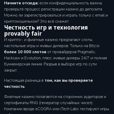
Начните отсюда:
если конфиденциальность важна,
проверьте процесс регистрации казино до депозита.
Можно ли зарегистрироваться и играть только с email и
криптокошельком? Это всё скажет.
Честность игр и технология
provably fair
И крипто-, и фиатные казино предлагают слоты,
настольные игры и живых дилеров. Только на Bitz.io
более 10 000 слотов
от провайдеров Pragmatic,
Hacksaw и Evolution, плюс живые дилеры 24/7 и полная
букмекерская линия. Разрыв в выборе игр по сути
закрыт.
Настоящая разница в
том, как вы проверяете
честность
.
Фиатные казино полагаются на сторонних аудиторов и
сертификаты RNG (генератор случайных чисел).
Компании вроде eCOGRA или iTech Labs тестируют игры,