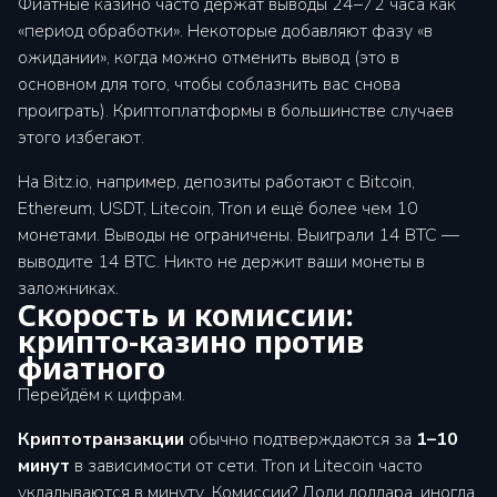
Фиатные казино часто держат выводы 24–72 часа как
«период обработки». Некоторые добавляют фазу «в
ожидании», когда можно отменить вывод (это в
основном для того, чтобы соблазнить вас снова
проиграть). Криптоплатформы в большинстве случаев
этого избегают.
На Bitz.io, например, депозиты работают с Bitcoin,
Ethereum, USDT, Litecoin, Tron и ещё более чем 10
монетами. Выводы не ограничены. Выиграли 14 BTC —
выводите 14 BTC. Никто не держит ваши монеты в
заложниках.
Скорость и комиссии:
крипто-казино против
фиатного
Перейдём к цифрам.
Криптотранзакции
обычно подтверждаются за
1–10
минут
в зависимости от сети. Tron и Litecoin часто
укладываются в минуту. Комиссии? Доли доллара, иногда