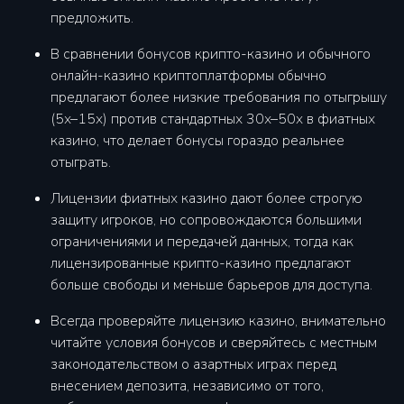
предложить.
В сравнении бонусов крипто-казино и обычного
онлайн-казино криптоплатформы обычно
предлагают более низкие требования по отыгрышу
(5x–15x) против стандартных 30x–50x в фиатных
казино, что делает бонусы гораздо реальнее
отыграть.
Лицензии фиатных казино дают более строгую
защиту игроков, но сопровождаются большими
ограничениями и передачей данных, тогда как
лицензированные крипто-казино предлагают
больше свободы и меньше барьеров для доступа.
Всегда проверяйте лицензию казино, внимательно
читайте условия бонусов и сверяйтесь с местным
законодательством о азартных играх перед
внесением депозита, независимо от того,