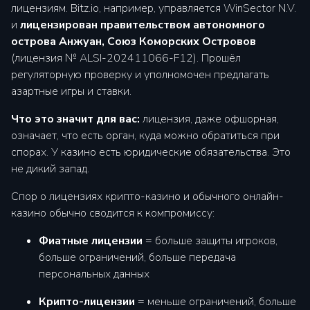
лицензиям. Bitz.io, например, управляется WinSector N.V.
и
лицензирован правительством автономного
острова Анжуан, Союз Коморских Островов
(лицензия № ALSI-202411066-F12). Прошёл
регуляторную проверку и уполномочен предлагать
азартные игры и ставки.
Что это значит для вас:
лицензия, даже офшорная,
означает, что есть орган, куда можно обратиться при
спорах. У казино есть юридические обязательства. Это
не дикий запад.
Спор о лицензиях крипто-казино и обычного онлайн-
казино обычно сводится к компромиссу:
Фиатные лицензии
= больше защиты игроков,
больше ограничений, больше передача
персональных данных
Крипто-лицензии
= меньше ограничений, больше