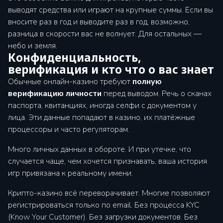
выводят средства или играют на крупные суммы. Если вы
вносите раз в год и выводите раз в год, возможно,
разница в скорости вас не волнует. Для остальных —
небо и земля.
Конфиденциальность,
верификация и кто что о вас знает
Обычные онлайн-казино требуют
полную
верификацию личности
перед выводом. Речь о сканах
паспорта, квитанциях, иногда селфи с документом у
лица. Эти данные попадают в казино, их платёжные
процессоры и часто регуляторам.
Много личных данных в обороте. И при утечке, что
случается чаще, чем хочется признавать, ваша история
игр привязана к реальному имени.
Крипто-казино всё переворачивает. Многие позволяют
регистрироваться только по email. Без процесса KYC
(Know Your Customer). Без загрузки документов. Без