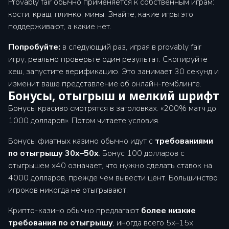
Provably fair обычно применяется к собственным играм:
кости, краш, плинко, мины. Знайте, какие игры это
поддерживают, а какие нет.
Попробуйте:
в следующий раз, играя в provably fair
игру, реально проверьте один результат. Скопируйте
хеш, запустите верификацию. Это занимает 30 секунд и
изменит ваше представление об онлайн-гемблинге.
Бонусы, отыгрыш и мелкий шрифт
Бонусы красиво смотрятся в заголовках. «200% матч до
1000 долларов». Потом читаете условия.
Бонусы фиатных казино обычно идут с
требованиями
по отыгрышу 30x–50x
. Бонус 100 долларов с
отыгрышем x40 означает, что нужно сделать ставок на
4000 долларов, прежде чем вывести цент. Большинство
игроков никогда не отыгрывают.
Крипто-казино обычно предлагают
более низкие
требования по отыгрышу
, иногда всего 5x–15x.