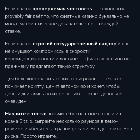
Если важна
проверяемая честность
— технология
provably fair даёт то, что фиатные казино буквально не
могут: математическое доказательство на каждой
ставке.
Если важен
строгий государственный надзор
и вас
не смущают компромиссы в скорости,
конфиденциальности и доступе — фиатные казино по-
прежнему предлагают такую структуру.
Для большинства читающих это игроков — тех, кто
понимает крипту, ценит автономию и хочет, чтобы
деньги двигались по их решению — ответ довольно
очевиден.
Начните с теста:
возьмите бесплатные сатоши из
крана Bitz.io, сыграйте несколько раундов в демо-
режиме и убедитесь в разнице сами. Без депозита. Без
риска. Просто играйте.