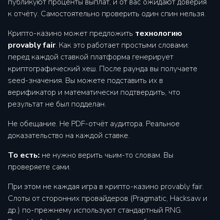
публикуют проценты выплат, и от вас ожидают доверия
к отчёту. Самостоятельно проверить один спин нельзя.
Крипто-казино может предложить
технологию
provably fair
. Как это работает простыми словами:
перед каждой ставкой платформа генерирует
криптографический хеш. После раунда вы получаете
seed-значения. Вы можете подставить их в
верификатор и математически подтвердить, что
результат не был подделан.
Не обещание. Не PDF-отчёт аудитора. Реальное
доказательство на каждой ставке.
То есть:
не нужно верить чьим-то словам. Вы
проверяете сами.
При этом не каждая игра в крипто-казино provably fair.
Слоты от сторонних провайдеров (Pragmatic, Hacksaw и
др.) по-прежнему используют стандартный RNG.