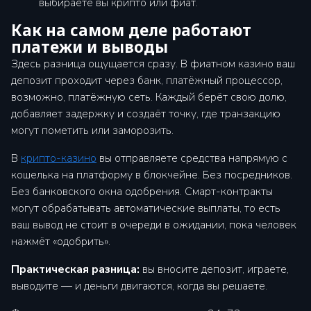
выбираете вы крипто или фиат.
Как на самом деле работают
платежи и выводы
Здесь разница ощущается сразу. В фиатном казино ваш
депозит проходит через банк, платёжный процессор,
возможно, платёжную сеть. Каждый берёт свою долю,
добавляет задержку и создаёт точку, где транзакцию
могут пометить или заморозить.
В
крипто-казино
вы отправляете средства напрямую с
кошелька на платформу в блокчейне. Без посредников.
Без банковского окна одобрения. Смарт-контракты
могут обрабатывать автоматические выплаты, то есть
ваш вывод не стоит в очереди в ожидании, пока человек
нажмёт «одобрить».
Практическая разница:
вы вносите депозит, играете,
выводите — и деньги двигаются, когда вы решаете.