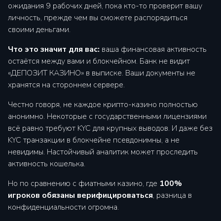
ожидания 9 рабочих дней, пока кто-то проверит вашу
личность, прежде чем вы сможете распорядиться
своими деньгами.
Что это значит для вас:
ваша финансовая активность
остаётся между вами и блокчейном. Банк не видит
«ДЕПОЗИТ КАЗИНО» в выписке. Ваши документы не
хранятся на стороннем сервере.
Честно говоря, не каждое крипто-казино полностью
анонимно. Некоторые с государственными лицензиями
всё равно требуют KYC для крупных выводов. И даже без
KYC транзакции в блокчейне псевдонимны, а не
невидимы. Настойчивый аналитик может проследить
активность кошелька.
Но по сравнению с фиатными казино, где
100%
игроков обязаны верифицироваться
, разница в
конфиденциальности огромна.