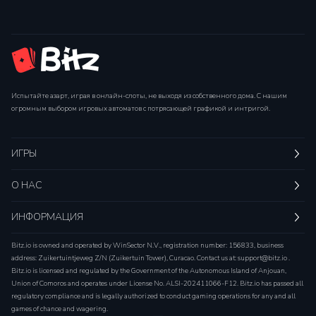
Испытайте азарт, играя в онлайн-слоты, не выходя из собственного дома. С нашим
огромным выбором игровых автоматов с потрясающей графикой и интригой.
ИГРЫ
О НАС
Турниры
ИНФОРМАЦИЯ
Бонусы
FAQ
Bitz.io is owned and operated by WinSector N.V., registration number: 156833, business
Скачать Bitz
address: Zuikertuintjeweg Z/N (Zuikertuin Tower), Curacao. Contact us at: support@bitz.io .
Условия и положения
Отзывы о Bitz
Bitz.io is licensed and regulated by the Government of the Autonomous Island of Anjouan,
Политика конфиденциальности
Union of Comoros and operates under License No. ALSI-202411066-F12. Bitz.io has passed all
Биткоин Кран
regulatory compliance and is legally authorized to conduct gaming operations for any and all
Правила ставок
games of chance and wagering.
Блог и новости