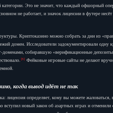
 категории. Это не значит, что каждый офшорный опе
сновном не работает, и значок лицензии в футере несё
труктуры. Криптоказино можно собрать за дни из «пра
 свежий домен. Исследователи задокументировали одну
г-доменами, собиравшую «верификационные депозиты»
[6]
ствовало.
Фейковые игровые сайты не делают вруч
темной.
но, когда вывод идёт не так
а: лицензия определяет, кому вы можете жаловаться, в
сао вступил новый закон об азартных играх и отменили