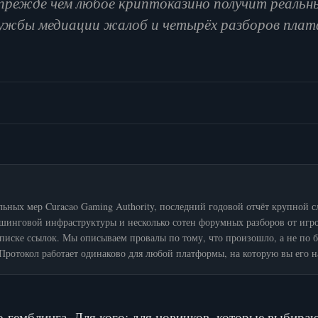
прежде чем любое криптоказино получит реальн
службы медиации жалоб и четырёх разборов пла
ьных мер Curacao Gaming Authority, последний годовой отчёт крупной 
шинговой инфраструктуры и несколько сотен форумных разборов от игро
писке ссылок. Мы описываем провалы по тому, что произошло, а не по бр
. Протокол работает одинаково для любой платформы, на которую вы его н
о-гемблинга. Для кого: для новичков, которые выбираю