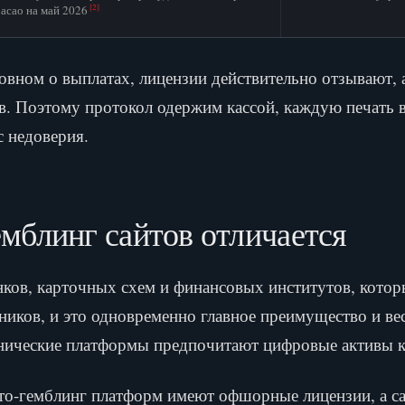
[2]
асао на май 2026
новном о выплатах, лицензии действительно отзывают, 
. Поэтому протокол одержим кассой, каждую печать 
с недоверия.
мблинг сайтов отличается
нков, карточных схем и финансовых институтов, котор
дников, и это одновременно главное преимущество и ве
нические платформы предпочитают цифровые активы к
то-гемблинг платформ имеют офшорные лицензии, а с