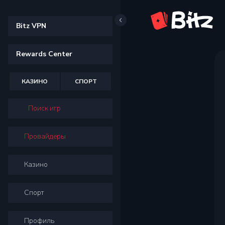
Bitz VPN
Rewards Center
КАЗИНО
СПОРТ
Поиск игр
Провайдеры
Казино
Спорт
Live
Профиль