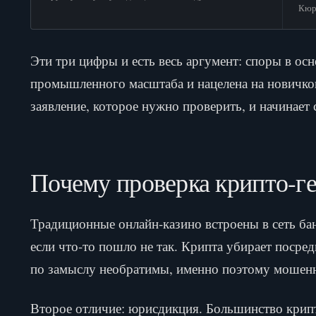
Кюр
Эти три цифры и есть весь аргумент: споры в ос
промышленного масштаба и нацелена на новичков
заявление, которое нужно проверить, и начинает 
Почему проверка крипто-ге
Традиционные онлайн-казино встроены в сеть ба
если что-то пошло не так. Крипта убирает посре
по замыслу необратимы, именно поэтому мошен
Второе отличие: юрисдикция. Большинство крип