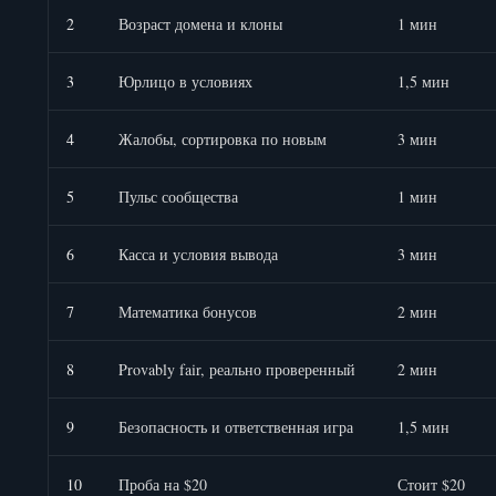
2
Возраст домена и клоны
1 мин
3
Юрлицо в условиях
1,5 мин
4
Жалобы, сортировка по новым
3 мин
5
Пульс сообщества
1 мин
6
Касса и условия вывода
3 мин
7
Математика бонусов
2 мин
8
Provably fair, реально проверенный
2 мин
9
Безопасность и ответственная игра
1,5 мин
10
Проба на $20
Стоит $20