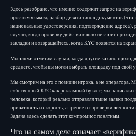
Здесь разобрано, что именно содержит запрос на вери
простым языком, разбор девяти типов документов (что п
национальные удостоверения, подтверждение адреса), 
случаи, когда проверку действительно не стоит проходи
закладки и возвращайтесь, когда KYC появится на экран
Мы также отметим случаи, когда другие казино проходя
среднего, чтобы вы могли выбрать площадку под свой 
Мы смотрим на это с позиции игрока, а не оператора.
собственный KYC как рекламный буклет; мы написали с
человека, который реально отправлял такие заявки пол
приватность и скорость, а трение от проверки личност
Задача здесь сделать этот компромисс понятным.
Что на самом деле означает «верифик