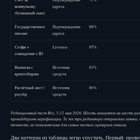
коммуналку
адреса
(бумажный скан)
Государственное
Подтверждение
88%
письмо
адреса
Селфи +
Liveness
95%
совпадение с ID
Выписка с
Источник
83%
криптобиржи
средств
Расчётный лист /
Источник
86%
payslip
средств
Редакционный тест Bitz, 5-12 мая 2026. Шесть аккаунтов на шести р
провайдерами верификации. Те же три редактора отправляли заявки;
точности, но показательна для самых частых сценариев отказа.
Два паттерна из таблицы легко упустить. Первый: пров