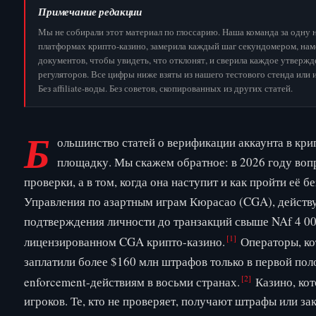
Примечание редакции
Мы не собирали этот материал по глоссарию. Наша команда за одн
платформах крипто-казино, замерила каждый шаг секундомером, нам
документов, чтобы увидеть, что отклонят, и сверила каждое утверж
регуляторов. Все цифры ниже взяты из нашего тестового стенда или 
Без affiliate-воды. Без советов, скопированных из других статей.
Б
ольшинство статей о верификации аккаунта в кри
площадку. Мы скажем обратное: в 2026 году вопр
проверки, а в том, когда она наступит и как пройти е
Управления по азартным играм Кюрасао (CGA), действу
подтверждения личности до транзакций свыше NAf 4 00
[1]
лицензированном CGA крипто-казино.
Операторы, ко
заплатили более $160 млн штрафов только в первой поло
[2]
enforcement-действиям в восьми странах.
Казино, кот
игроков. Те, кто не проверяет, получают штрафы или за