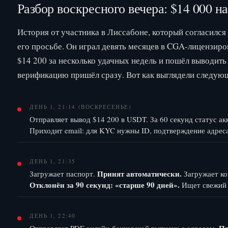
Разбор воскресного вечера: $14 000 н
История от участника в Лиссабоне, который согласился
его просьбе. Он играл девять месяцев в CGA-лицензиро
$14 200 за несколько удачных недель и пошёл выводить
верификацию пришёл сразу. Вот как выглядели следующ
ДЕНЬ 1, 21:14 (ВОСКРЕСЕНЬЕ)
Отправляет вывод $14 200 в USDT. За 60 секунд статус акка
Приходит email: для KYC нужны ID, подтверждение адреса
ДЕНЬ 1, 21:35
Принят автоматически.
Загружает паспорт.
Загружает ко
Отклонён за 90 секунд: «старше 90 дней».
Ищет свежий 
ДЕНЬ 1, 22:40
Пр
Отправляет PDF онлайн-банковской выписки с адресом.