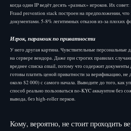
когда один IP ведёт десять «разных» игроков. Их совет:
Fraud prevention stack построен на предположении, чт
документами. 5-8% легитимных отказов из-за плохих фо
Игрок, параноик по приватности
У него другая картина. Чувствительные персональные д
на сервере вендора. Даже при строгих правилах случа
вреднее списка email, потому что содержит документы 
готовы платить ценой приватности за верификацию, не
около $2 000) с самого начала. Выводите до того, как у
способ реально пользоваться no-KYC аккаунтом без с
вывода, без high-roller перков.
Кому, вероятно, не стоит проходить 