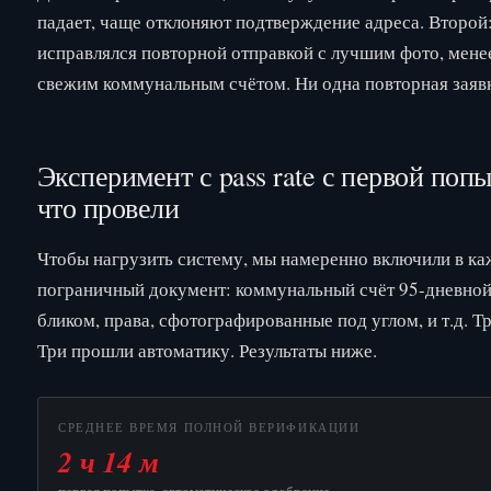
падает, чаще отклоняют подтверждение адреса. Второй
исправлялся повторной отправкой с лучшим фото, мене
свежим коммунальным счётом. Ни одна повторная заявк
Эксперимент с pass rate с первой поп
что провели
Чтобы нагрузить систему, мы намеренно включили в ка
пограничный документ: коммунальный счёт 95-дневной 
бликом, права, сфотографированные под углом, и т.д. 
Три прошли автоматику. Результаты ниже.
СРЕДНЕЕ ВРЕМЯ ПОЛНОЙ ВЕРИФИКАЦИИ
2 ч 14 м
первая попытка, автоматическое одобрение