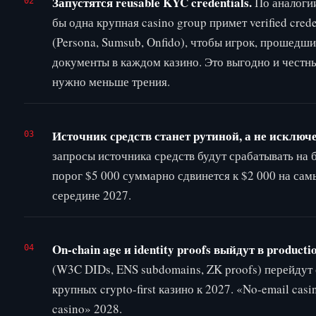
Запустятся reusable KYC credentials.
По аналогии
бы одна крупная casino group примет verified cred
(Persona, Sumsub, Onfido), чтобы игрок, прошедши
документы в каждом казино. Это выгодно и честн
нужно меньше трения.
Источник средств станет рутиной, а не исключ
запросы источника средств будут срабатывать на 
порог $5 000 суммарно сдвинется к $2 000 на са
середине 2027.
On-chain age и identity proofs выйдут в productio
(W3C DIDs, ENS subdomains, ZK proofs) перейдут 
крупных crypto-first казино к 2027. «No-email casi
casino» 2028.