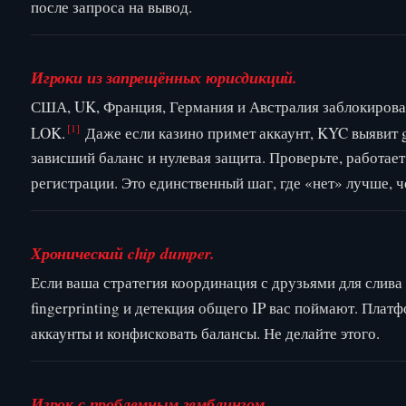
после запроса на вывод.
Игроки из запрещённых юрисдикций.
США, UK, Франция, Германия и Австралия заблокиров
[1]
LOK.
Даже если казино примет аккаунт, KYC выявит g
зависший баланс и нулевая защита. Проверьте, работае
регистрации. Это единственный шаг, где «нет» лучше, 
Хронический chip dumper.
Если ваша стратегия координация с друзьями для слива
fingerprinting и детекция общего IP вас поймают. Плат
аккаунты и конфисковать балансы. Не делайте этого.
Игрок с проблемным гемблингом.