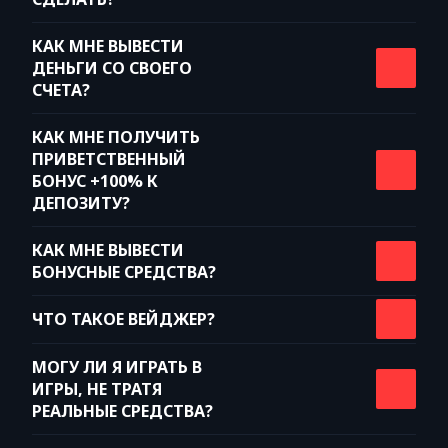
КАК МНЕ ВЫВЕСТИ
ДЕНЬГИ СО СВОЕГО
СЧЕТА?
КАК МНЕ ПОЛУЧИТЬ
ПРИВЕТСТВЕННЫЙ
БОНУС +100% К
ДЕПОЗИТУ?
КАК МНЕ ВЫВЕСТИ
БОНУСНЫЕ СРЕДСТВА?
ЧТО ТАКОЕ ВЕЙДЖЕР?
МОГУ ЛИ Я ИГРАТЬ В
ИГРЫ, НЕ ТРАТЯ
РЕАЛЬНЫЕ СРЕДСТВА?