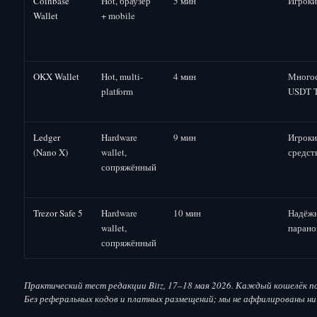
Coinbase
Hot, браузер
5 мин
Игроки
Wallet
+ mobile
OKX Wallet
Hot, multi-
4 мин
Многос
platform
USDT 
Ledger
Hardware
9 мин
Игроки
(Nano X)
wallet,
средст
сопряжённый
Trezor Safe 5
Hardware
10 мин
Надёжн
wallet,
парано
сопряжённый
Практический тест редакции Bitz, 17–18 мая 2026. Каждый кошелёк п
Без реферальных кодов и платных размещений; мы не аффилированы ни 