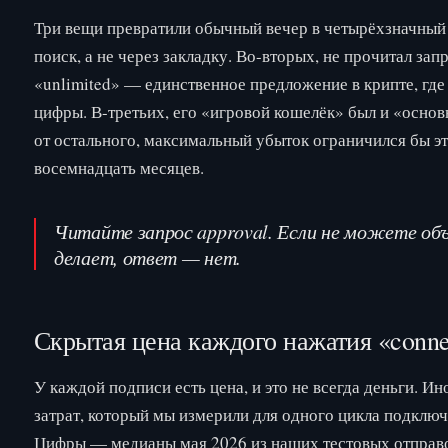
Три вещи превратили обычный вечер в четырёхзначный 
поиск, а не через закладку. Во-вторых, не прочитал зап
«unlimited» — единственное предложение в крипте, где
цифры. В-третьих, его «игровой кошелёк» был и «основ
от остального, максимальный убыток ограничился бы э
восемнадцать месяцев.
Читайте запрос approval. Если не можете об
делает, ответ — нет.
Скрытая цена каждого нажатия «connec
У каждой подписи есть цена, и это не всегда деньги. И
затрат, который мы измерили для одного цикла подключ
Цифры — медианы мая 2026 из наших тестовых отправо