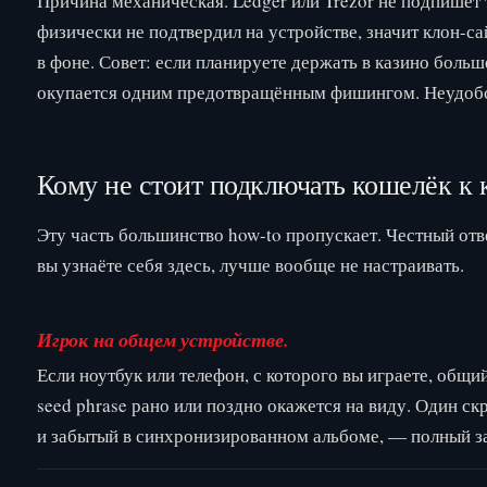
Причина механическая. Ledger или Trezor не подпишет
физически не подтвердил на устройстве, значит клон-са
в фоне. Совет: если планируете держать в казино больш
окупается одним предотвращённым фишингом. Неудобс
Кому не стоит подключать кошелёк к 
Эту часть большинство how-to пропускает. Честный отве
вы узнаёте себя здесь, лучше вообще не настраивать.
Игрок на общем устройстве.
Если ноутбук или телефон, с которого вы играете, общи
seed phrase рано или поздно окажется на виду. Один ск
и забытый в синхронизированном альбоме, — полный за