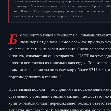
казино, засекала каждый шаг секундомером, записывала каждый запр
транзакции. Мы также изучили судебные материалы по Operation At
WalletConnect Pay. Каждое утверждение ниже взято из нашего тестов
мы ссылаемся в тексте. Без партнёрской рекламы.
Б
ольшинство гидов начинается с «сначала скачайт
люди теряют деньги. Самое сложное при подключ
кошелёк, не сеть и не экран депозита. Сложнее всего 
и понять, означает ли он «отправить 1 USDT на этот адр
вывести все токены из кошелька навсегда». Только в янв
пользователей крипты по всему миру более $311 млн, и
[1]
порталы депозита в казино.
Правильный подход — воспринимать подключение как на
сравнению с обычными онлайн-казино, где достаточно 
крипто-гемблинг-сайт перекладывает больше ответстве
выплаты, нет chargeback, меньше минимумы, больше гиб