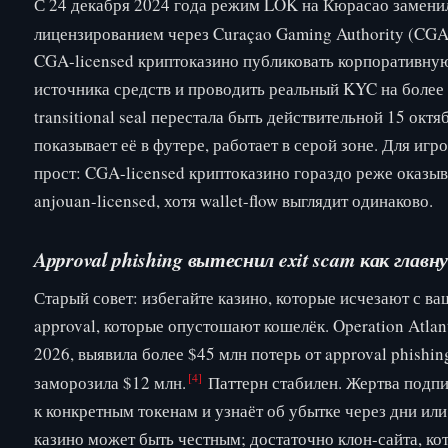
С 24 декабря 2024 года режим LOK на Кюрасао заменил
лицензированием через Curaçao Gaming Authority (CGA
CGA-licensed криптоказино публиковать корпоративну
источника средств и проводить реальный KYC на более
transitional seal перестала быть действительной 15 октя
показывает её в футере, работает в серой зоне. Для игр
прост: CGA-licensed криптоказино гораздо реже оказыва
anjouan-licensed, хотя wallet-flow выглядит одинаково.
Approval phishing вытеснил exit scam как главн
Старый совет: избегайте казино, которые исчезают с в
approval, которые опустошают кошелёк. Operation Atla
2026, выявила более $45 млн потерь от approval phishi
[4]
заморозила $12 млн.
Паттерн стабилен. Жертва подпи
к конкретным токенам и узнаёт об убытке через дни или 
казино может быть честным; достаточно клон-сайта, ко