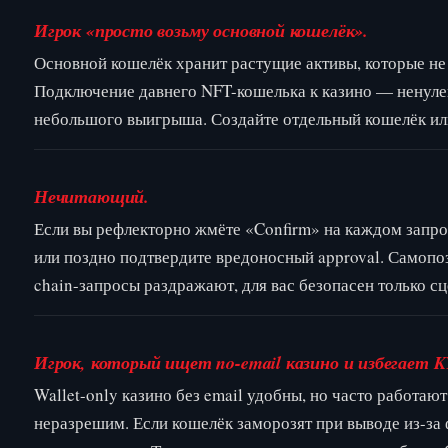
Игрок «просто возьму основной кошелёк».
Основной кошелёк хранит растущие активы, которые не 
Подключение давнего NFT-кошелька к казино — ненуле
небольшого выигрыша. Создайте отдельный кошелёк или
Нечитающий.
Если вы рефлекторно жмёте «Confirm» на каждом запро
или поздно подтвердите вредоносный approval. Самопоз
chain-запросы раздражают, для вас безопасен только сц
Игрок, который ищет no-email казино и избегает K
Wallet-only казино без email удобны, но часто работаю
неразрешим. Если кошелёк заморозят при выводе из-за 