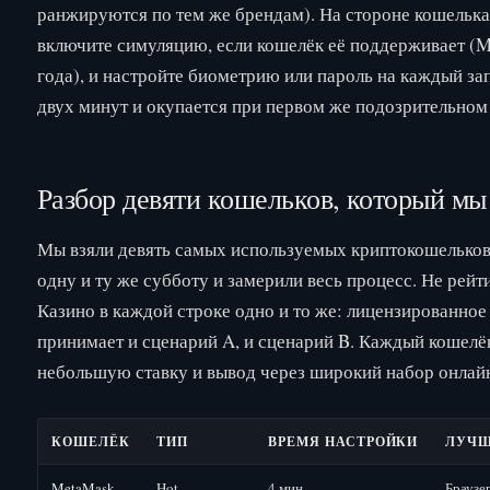
ранжируются по тем же брендам). На стороне кошелька
включите симуляцию, если кошелёк её поддерживает (
года), и настройте биометрию или пароль на каждый за
двух минут и окупается при первом же подозрительном
Разбор девяти кошельков, который м
Мы взяли девять самых используемых криптокошельков
одну и ту же субботу и замерили весь процесс. Не рейт
Казино в каждой строке одно и то же: лицензированное
принимает и сценарий A, и сценарий B. Каждый кошелёк
небольшую ставку и вывод через широкий набор онлайн
КОШЕЛЁК
ТИП
ВРЕМЯ НАСТРОЙКИ
ЛУЧШ
MetaMask
Hot,
4 мин
Браузе