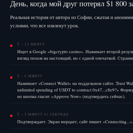
День, когда мой друг потерял $1 800 з
Реальная история от автора из Софии, сжатая и анони
условии, что все извлекут урок.
T − 12 МИНУТ
Ищет в Google «bigcrypto casino». Нажимает второй резу
взгляд похож на настоящий, но с одной опечаткой. Страни
T − 6 МИНУТ
Нажимает «Connect Wallet» на поддельном сайте. Trust Wal
unlimited spending of USDT to contract 0x47...c8e9?» Форм
но кнопка гласит «Approve Now» (подтвердить сейчас).
T − 5 МИНУТ 41 СЕКУНДА
Подтверждает. Экран мерцает, сайт пишет «Connecting...»