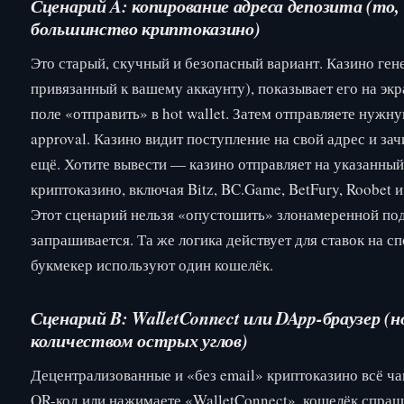
Сценарий A: копирование адреса депозита (то,
большинство криптоказино)
Это старый, скучный и безопасный вариант. Казино ген
привязанный к вашему аккаунту), показывает его на экра
поле «отправить» в hot wallet. Затем отправляете нужн
approval. Казино видит поступление на свой адрес и за
ещё. Хотите вывести — казино отправляет на указанный
криптоказино, включая Bitz, BC.Game, BetFury, Roobet и
Этот сценарий нельзя «опустошить» злонамеренной по
запрашивается. Та же логика действует для ставок на сп
букмекер используют один кошелёк.
Сценарий B: WalletConnect или DApp-браузер (
количеством острых углов)
Децентрализованные и «без email» криптоказино всё ч
QR-код или нажимаете «WalletConnect», кошелёк спраши