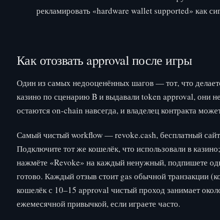
рекламировать «hardware wallet supported» как сиг
Как отозвать approval после игры
Один из самых недооценённых шагов — тот, что делаетс
казино по сценарию B и выдавали token approval, они н
остаются on-chain навсегда, и владелец контракта может
Самый чистый workflow — revoke.cash, бесплатный сайт
Подключите тот же кошелёк, что использовали в казино;
нажмёте «Revoke» на каждый ненужный, подпишете одн
готово. Каждый отзыв стоит gas обычной транзакции (ко
кошелёк с 10–15 approval чистый проход занимает около
ежемесячной привычкой, если играете часто.