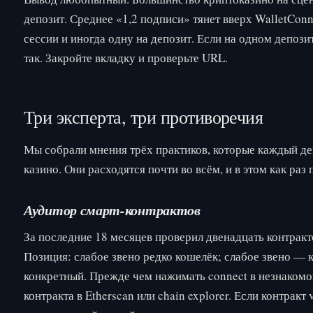
депозит. Среднее «1,2 подписи» тянет вверх WalletCon
сессии и иногда одну на депозит. Если на одном депози
так. Закройте вкладку и проверьте URL.
Три эксперта, три противоречия
Мы собрали мнения трёх практиков, которые каждый де
казино. Они расходятся почти во всём, и в этом как раз 
Аудитор смарт-контрактов
За последние 18 месяцев проверил двенадцать контракт
Позиция: слабое звено редко кошелёк; слабое звено — к
конкретный. Прежде чем нажимать connect в незнакомом
контракта в Etherscan или chain explorer. Если контракт