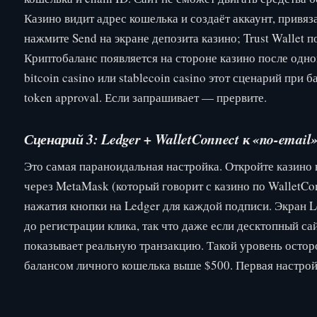
Казино видит адрес кошелька и создаёт аккаунт, привяз
нажмите Send на экране депозита казино; Trust Wallet 
Криптобаланс появляется на стороне казино после одн
bitcoin casino или stablecoin casino этот сценарий при
token approval. Если запрашивает — прервите.
Сценарий 3: Ledger + WalletConnect к «no-email
Это самая параноидальная настройка. Откройте казино 
через MetaMask (который говорит с казино по WalletCon
нажатия кнопки на Ledger для каждой подписи. Экран L
до регистрации клика, так что даже если десктопный с
показывает реальную транзакцию. Такой уровень остор
балансом личного кошелька выше $500. Первая настройк