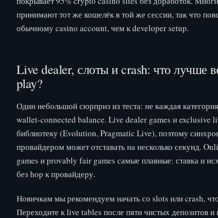
покрывает 95% crypto casino sites без доработок. Мног
принимают тот же кошелёк в той же сессии, так что по
обычному casino account, чем к developer setup.
Live dealer, слоты и crash: что лучше в
play?
Один небольшой сюрприз из теста: не каждая категория
wallet-connected balance. Live dealer games и exclusive 
библиотеку (Evolution, Pragmatic Live), поэтому синхр
провайдером может отставать на несколько секунд. Onl
games и provably fair games самые плавные: ставка и и
без hop к провайдеру.
Новичкам мы рекомендуем начать со slots или crash, что
Переходите к live tables после пяти чистых депозитов и