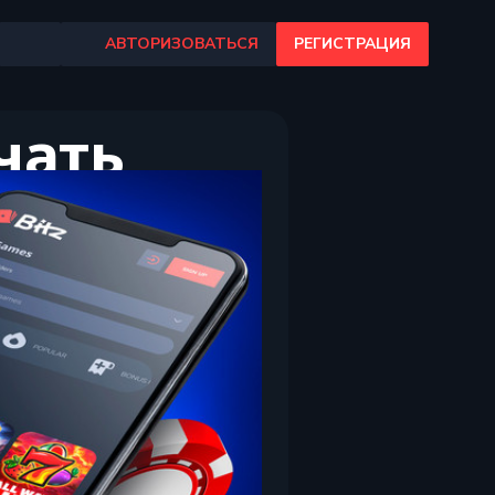
АВТОРИЗОВАТЬСЯ
РЕГИСТРАЦИЯ
чать