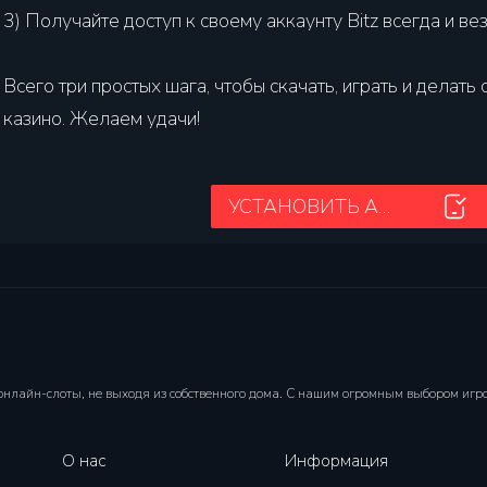
3) Получайте доступ к своему аккаунту Bitz всегда и вез
Всего три простых шага, чтобы скачать, играть и делать
казино. Желаем удачи!
УСТАНОВИТЬ ANDROID ПРИЛОЖЕНИЕ
 онлайн-слоты, не выходя из собственного дома. С нашим огромным выбором игр
О нас
Информация