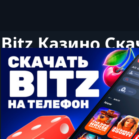
Bitz Казино Ска