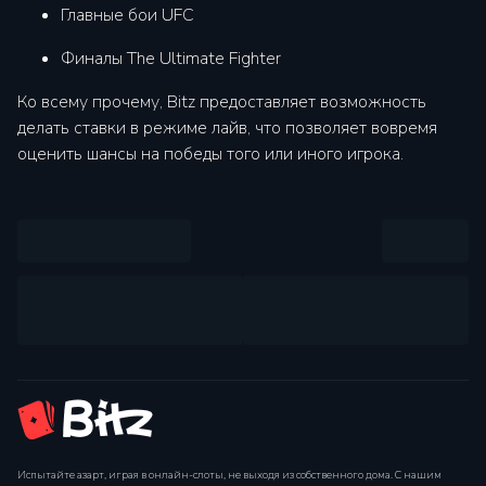
Главные бои UFC
Финалы The Ultimate Fighter
Ко всему прочему, Bitz предоставляет возможность
делать ставки в режиме лайв, что позволяет вовремя
оценить шансы на победы того или иного игрока.
Испытайте азарт, играя в онлайн-слоты, не выходя из собственного дома. С нашим