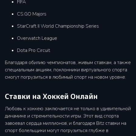
FIFA
CS:GO Majors
StarCraft II World Championship Series
Overwatch League
Dota Pro Circuit
Благодаря обилию чемпионатов, живым ставкам, а также
специальным акциям, поклонники виртуального спорта
смогут погрузиться в любимый спорт на новом уровне.
Ставки на Хоккей Онлайн
Любовь к хоккею заключается не только в удивительной
динамике и стремительности игры. Этот вид спорта
завоевал сердца миллионов, и благодаря Bitz ставки на
спорт болельщики могут погрузиться глубже в