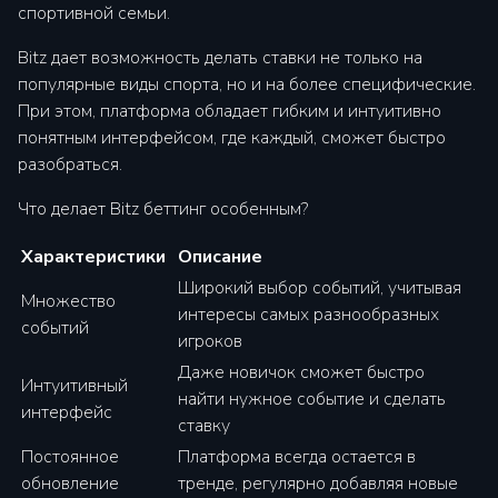
спортивной семьи.
Bitz дает возможность делать ставки не только на
популярные виды спорта, но и на более специфические.
При этом, платформа обладает гибким и интуитивно
понятным интерфейсом, где каждый, сможет быстро
разобраться.
Что делает Bitz беттинг особенным?
Характеристики
Описание
Широкий выбор событий, учитывая
Множество
интересы самых разнообразных
событий
игроков
Даже новичок сможет быстро
Интуитивный
найти нужное событие и сделать
интерфейс
ставку
Постоянное
Платформа всегда остается в
обновление
тренде, регулярно добавляя новые